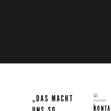
„DAS MACHT
KONTA
UNS SO