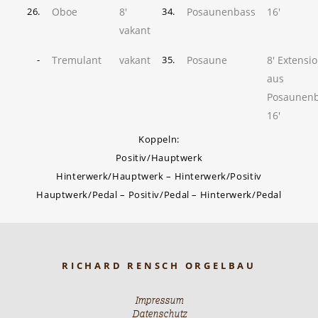
Oboe
8'
Posaunenbass
16'
26.
34.
vakant
Tremulant
vakant
Posaune
8' Extensi
-
35.
aus
Posaunen
16'
Koppeln:
Positiv/Hauptwerk
Hinterwerk/Hauptwerk – Hinterwerk/Positiv
Hauptwerk/Pedal – Positiv/Pedal – Hinterwerk/Pedal
RICHARD RENSCH ORGELBAU
Impressum
Datenschutz