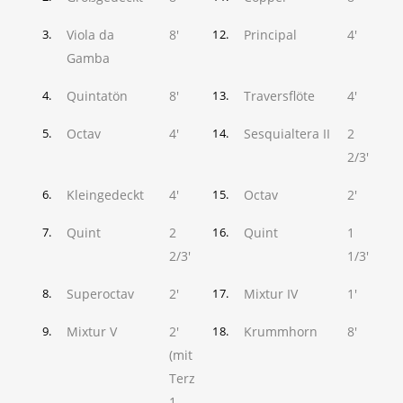
Viola da
8'
Principal
4'
3.
12.
Gamba
Quintatön
8'
Traversflöte
4'
4.
13.
Octav
4'
Sesquialtera II
2
5.
14.
2/3'
Kleingedeckt
4'
Octav
2'
6.
15.
Quint
2
Quint
1
7.
16.
2/3'
1/3'
Superoctav
2'
Mixtur IV
1'
8.
17.
Mixtur V
2'
Krummhorn
8'
9.
18.
(mit
Terz
1