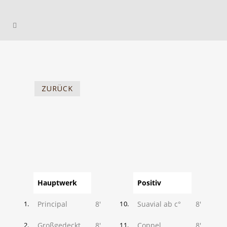
ZURÜCK
Hauptwerk
Positiv
Principal
8'
Suavial ab c°
8'
1.
10.
Großgedeckt
8'
Coppel
8'
2.
11.