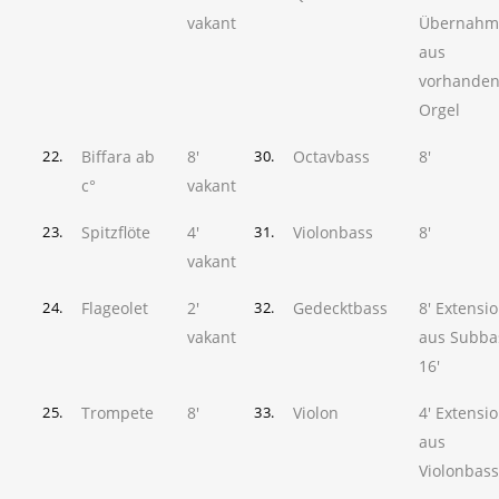
vakant
Übernahm
aus
vorhanden
Orgel
Biffara ab
8'
Octavbass
8'
22.
30.
c°
vakant
Spitzflöte
4'
Violonbass
8'
23.
31.
vakant
Flageolet
2'
Gedecktbass
8' Extensi
24.
32.
vakant
aus Subba
16'
Trompete
8'
Violon
4' Extensi
25.
33.
aus
Violonbass