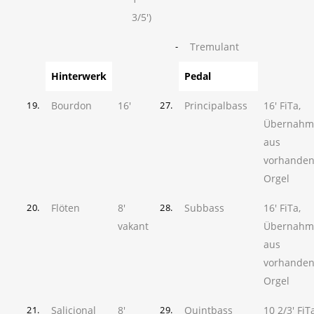
3/5')
Tremulant
-
Hinterwerk
Pedal
Bourdon
16'
Principalbass
16' FiTa,
19.
27.
Übernahm
aus
vorhanden
Orgel
Flöten
8'
Subbass
16' FiTa,
20.
28.
vakant
Übernahm
aus
vorhanden
Orgel
Salicional
8'
Quintbass
10 2/3' FiTa
21.
29.