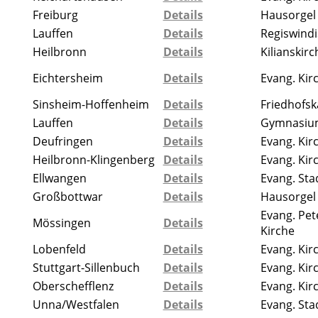
Freiburg
Details
Hausorgel
Lauffen
Details
Regiswindi
Heilbronn
Details
Kilianskir
Eichtersheim
Details
Evang. Kir
Sinsheim-Hoffenheim
Details
Friedhofsk
Lauffen
Details
Gymnasiu
Deufringen
Details
Evang. Kir
Heilbronn-Klingenberg
Details
Evang. Kir
Ellwangen
Details
Evang. Sta
Großbottwar
Details
Hausorgel
Evang. Pet
Mössingen
Details
Kirche
Lobenfeld
Details
Evang. Kir
Stuttgart-Sillenbuch
Details
Evang. Kir
Oberschefflenz
Details
Evang. Kir
Unna/Westfalen
Details
Evang. Sta