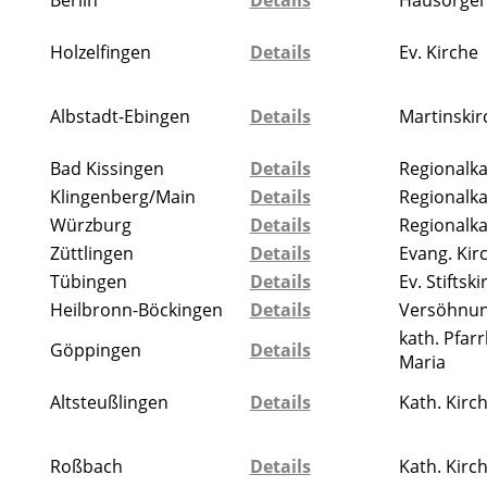
Berlin
Details
Hausorgel
Holzelfingen
Details
Ev. Kirche
Albstadt-Ebingen
Details
Martinskir
Bad Kissingen
Details
Regionalka
Klingenberg/Main
Details
Regionalka
Würzburg
Details
Regionalka
Züttlingen
Details
Evang. Kir
Tübingen
Details
Ev. Stiftsk
Heilbronn-Böckingen
Details
Versöhnun
kath. Pfarr
Göppingen
Details
Maria
Altsteußlingen
Details
Kath. Kirc
Roßbach
Details
Kath. Kirc