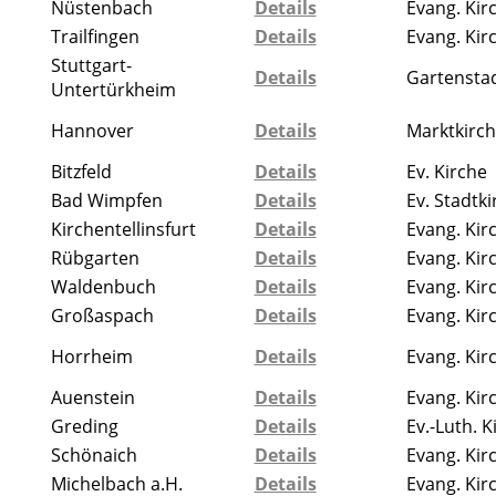
Nüstenbach
Details
Evang. Kir
Trailfingen
Details
Evang. Kir
Stuttgart-
Details
Gartenstad
Untertürkheim
Hannover
Details
Marktkirc
Bitzfeld
Details
Ev. Kirche
Bad Wimpfen
Details
Ev. Stadtki
Kirchentellinsfurt
Details
Evang. Kir
Rübgarten
Details
Evang. Kir
Waldenbuch
Details
Evang. Kir
Großaspach
Details
Evang. Kir
Horrheim
Details
Evang. Kir
Auenstein
Details
Evang. Kir
Greding
Details
Ev.-Luth. K
Schönaich
Details
Evang. Kir
Michelbach a.H.
Details
Evang. Kir