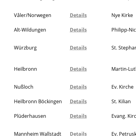
Våler/Norwegen
Details
Nye Kirke
Alt-Wildungen
Details
Philipp-Nic
Würzburg
Details
St. Stepha
Heilbronn
Details
Martin-Lut
Nußloch
Details
Ev. Kirche
Heilbronn Böckingen
Details
St. Kilian
Plüderhausen
Details
Evang. Kir
Mannheim Wallstadt
Details
Ev. Petrus