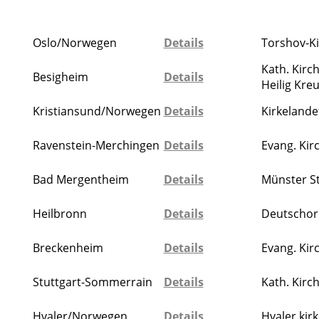
Oslo/Norwegen
Details
Torshov-Ki
Kath. Kir
Besigheim
Details
Heilig Kre
Kristiansund/Norwegen
Details
Kirkelande
Ravenstein-Merchingen
Details
Evang. Kir
Bad Mergentheim
Details
Münster St
Heilbronn
Details
Deutscho
Breckenheim
Details
Evang. Kir
Stuttgart-Sommerrain
Details
Kath. Kirc
Hvaler/Norwegen
Details
Hvaler kir