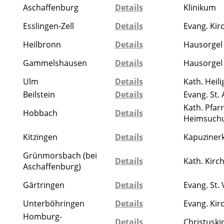
Aschaffenburg
Details
Klinikum
Esslingen-Zell
Details
Evang. Kir
Heilbronn
Details
Hausorgel
Gammelshausen
Details
Hausorgel
Ulm
Details
Kath. Heili
Beilstein
Details
Evang. St.
Kath. Pfar
Hobbach
Details
Heimsuch
Kitzingen
Details
Kapuzinerk
Grünmorsbach (bei
Details
Kath. Kirc
Aschaffenburg)
Gärtringen
Details
Evang. St. 
Unterböhringen
Details
Evang. Kir
Homburg-
Details
Christuski