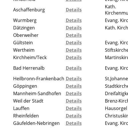
Kath.
Aschaffenburg
Details
Kirchenmu
Wurmberg
Details
Evang. Kir
Dätzingen
Details
Kath. Kirc
Oberweiher
Details
Gültstein
Details
Evang. Kir
Wertheim
Details
Stiftskirch
Kirchheim/Teck
Details
Martinskir
Bad Herrenalb
Details
Evang. Kir
Heilbronn-Frankenbach
Details
St.Johanne
Göppingen
Details
Stadtkirch
Mannheim-Sandhofen
Details
Dreifaltigk
Weil der Stadt
Details
Brenz-Kirc
Lauffen
Details
Hausorgel
Rheinfelden
Details
Christuski
Gäufelden-Nebringen
Details
Evang. Kir