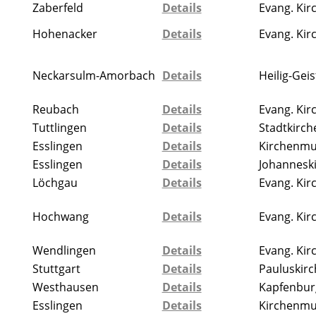
Zaberfeld
Details
Evang. Kir
Hohenacker
Details
Evang. Kir
Neckarsulm-Amorbach
Details
Heilig-Geis
Reubach
Details
Evang. Kir
Tuttlingen
Details
Stadtkirch
Esslingen
Details
Kirchenmu
Esslingen
Details
Johannesk
Löchgau
Details
Evang. Kir
Hochwang
Details
Evang. Kir
Wendlingen
Details
Evang. Kir
Stuttgart
Details
Pauluskirc
Westhausen
Details
Kapfenbur
Esslingen
Details
Kirchenmu