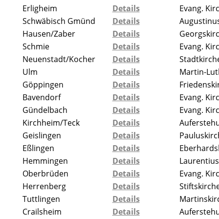
Erligheim
Details
Evang. Kir
Schwäbisch Gmünd
Details
Augustinu
Hausen/Zaber
Details
Georgskir
Schmie
Details
Evang. Kir
Neuenstadt/Kocher
Details
Stadtkirch
Ulm
Details
Martin-Lut
Göppingen
Details
Friedenski
Bavendorf
Details
Evang. Kir
Gündelbach
Details
Evang. Kir
Kirchheim/Teck
Details
Aufersteh
Geislingen
Details
Pauluskirc
Eßlingen
Details
Eberhards
Hemmingen
Details
Laurentius
Oberbrüden
Details
Evang. Kir
Herrenberg
Details
Stiftskirch
Tuttlingen
Details
Martinskir
Crailsheim
Details
Aufersteh