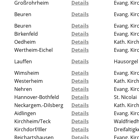
Großrohrheim
Details
Evang. Kir
Beuren
Details
Evang. Kir
Beuren
Details
Evang. Kir
Birkenfeld
Details
Evang. Kir
Oedheim
Details
Kath. Kirch
Wertheim-Eichel
Details
Evang. Kir
Lauffen
Details
Hausorgel
Wimsheim
Details
Evang. Kir
Westerheim
Details
Kath. Kirc
Nehren
Details
Evang. Kir
Hannover-Bothfeld
Details
St. Nicolai
Neckargem.-Dilsberg
Details
Kath. Kirc
Aidlingen
Details
Evang. Kir
Kirchheim/Teck
Details
Waldfried
Kirchdorf/Iller
Details
Dreifaltigk
Reichartshausen
Details
Evang. Kir