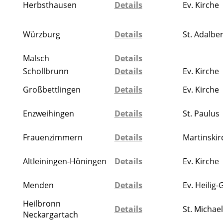
Herbsthausen
Details
Ev. Kirche
Würzburg
Details
St. Adalbe
Malsch
Details
Schollbrunn
Details
Ev. Kirche
Großbettlingen
Details
Ev. Kirche
Enzweihingen
Details
St. Paulus
Frauenzimmern
Details
Martinskir
Altleiningen-Höningen
Details
Ev. Kirche
Menden
Details
Ev. Heilig-
Heilbronn
Details
St. Michael
Neckargartach