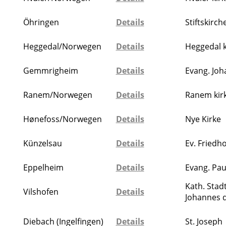
Öhringen
Details
Stiftskirch
Heggedal/Norwegen
Details
Heggedal k
Gemmrigheim
Details
Evang. Joh
Ranem/Norwegen
Details
Ranem kir
Hønefoss/Norwegen
Details
Nye Kirke
Künzelsau
Details
Ev. Friedh
Eppelheim
Details
Evang. Pau
Kath. Stad
Vilshofen
Details
Johannes d
Diebach (Ingelfingen)
Details
St. Joseph