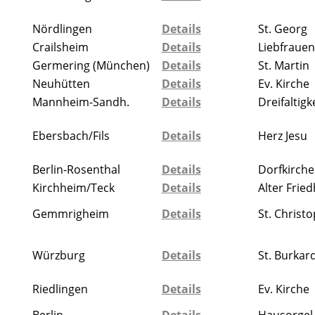
Nördlingen
Details
St. Georg
Crailsheim
Details
Liebfrauen
Germering (München)
Details
St. Martin
Neuhütten
Details
Ev. Kirche
Mannheim-Sandh.
Details
Dreifaltigk
Ebersbach/Fils
Details
Herz Jesu
Berlin-Rosenthal
Details
Dorfkirche
Kirchheim/Teck
Details
Alter Fried
Gemmrigheim
Details
St. Christ
Würzburg
Details
St. Burkar
Riedlingen
Details
Ev. Kirche