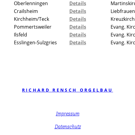
Oberlenningen
Details
Martinskir
Crailsheim
Details
Liebfrauen
Kirchheim/Teck
Details
Kreuzkirch
Pommertsweiler
Details
Evang. Kir
Ilsfeld
Details
Evang. Kir
Esslingen-Sulzgries
Details
Evang. Kir
RICHARD RENSCH ORGELBAU
Impressum
Datenschutz