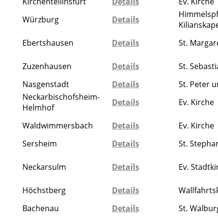
Kirchentellinsfurt
Details
Ev. Kirche
Himmelspf
Würzburg
Details
Kilianskape
Ebertshausen
Details
St. Margar
Zuzenhausen
Details
St. Sebast
Nasgenstadt
Details
St. Peter 
Neckarbischofsheim-
Details
Ev. Kirche
Helmhof
Waldwimmersbach
Details
Ev. Kirche
Sersheim
Details
St. Stepha
Neckarsulm
Details
Ev. Stadtki
Höchstberg
Details
Wallfahrts
Bachenau
Details
St. Walbur