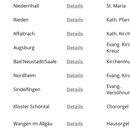
Niedernhall
Details
St. Maria
Rieden
Details
Kath. Pfar
Affaltrach
Details
Kath. Kirc
Evang. Kirc
Augsburg
Details
Kreuz
Bad Neustadt/Saale
Details
Kirchenmu
Nordheim
Details
Evang. Kir
Evang.
Sindelfingen
Details
Versöhnun
Kloster Schöntal
Details
Chororgel
Wangen im Allgäu
Details
Hausorgel