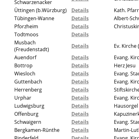
Schwarzenacker
Üttingen (b.Würzburg)
Details
Kath. Pfar
Tübingen-Wanne
Details
Albert-Sch
Pforzheim
Details
Christuski
Todtmoos
Details
Musbach
Details
Ev. Kirche 
(Freudenstadt)
Auendorf
Details
Evang. Kir
Bottrop
Details
Herz Jesu
Wiesloch
Details
Evang. Sta
Guttenbach
Details
Evang. Kir
Herrenberg
Details
Stiftskirch
Urphar
Details
Evang. Kir
Ludwigsburg
Details
Hausorgel
Offenburg
Details
Kapuzinerk
Schwaigern
Details
Evang. Sta
Bergkamen-Rünthe
Details
Martin-Lut
Rinderfeld
Details
Evang. Kir