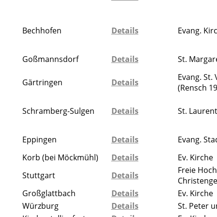
Bechhofen
Details
Evang. Kir
Goßmannsdorf
Details
St. Margar
Evang. St. 
Gärtringen
Details
(Rensch 19
Schramberg-Sulgen
Details
St. Lauren
Eppingen
Details
Evang. Sta
Korb (bei Möckmühl)
Details
Ev. Kirche
Freie Hoch
Stuttgart
Details
Christeng
Großglattbach
Details
Ev. Kirche
Würzburg
Details
St. Peter 