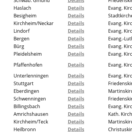
Schwäb. Gmünd
Details
Friedenski
Haslach
Details
Evang. Kir
Besigheim
Details
Stadtkirch
Kirchheim/Neckar
Details
Evang. Kir
Lindorf
Details
Evang. Kir
Bergen
Details
Evang.-Lut
Bürg
Details
Evang. Kir
Pleidelsheim
Details
Evang. Kir
Pfaffenhofen
Details
Evang. Kir
Unterlenningen
Details
Evang. Kir
Stuttgart
Details
Friedenski
Eberdingen
Details
Martinskir
Schwenningen
Details
Friedenski
Billingsbach
Details
Evang. Kir
Amrichshausen
Details
Kath. Kirc
Kirchheim/Teck
Details
Martinskir
Heilbronn
Details
Christuski