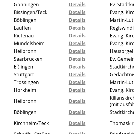
Gönningen
Details
Ev. Stadtki
Bissingen/Teck
Details
Evang. Kir
Böblingen
Details
Martin-Lut
Lauffen
Details
Regiswindi
Rietenau
Details
Evang. Kir
Mundelsheim
Details
Evang. Kir
Heilbronn
Details
Hausorgel
Saarbrücken
Details
Ev. Gemei
Eßlingen
Details
Stadtkirch
Stuttgart
Details
Gedächtnisk
Trossingen
Details
Martin-Lut
Horkheim
Details
Evang. Kir
Kilianskir
Heilbronn
Details
(mit ausfa
Böblingen
Details
Stadtkirch
Kirchheim/Teck
Details
Thomaskir