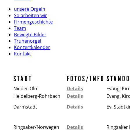
unsere Orgeln
So arbeiten wir
Firmengeschichte
Team
Bewegte Bilder
Truhenorgel
Konzertkalender
Kontakt
STADT
FOTOS/INFO
STAND
Nieder-Olm
Details
Evang. Kir
Heidelberg-Rohrbach
Details
Evang. Kir
Darmstadt
Details
Ev. Stadtki
Ringsaker/Norwegen
Details
Ringsaker 