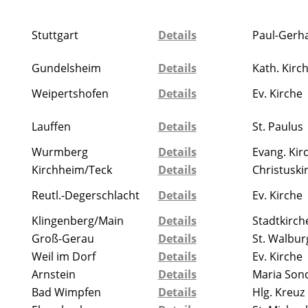
Stuttgart
Details
Paul-Gerha
Gundelsheim
Details
Kath. Kir
Weipertshofen
Details
Ev. Kirche
Lauffen
Details
St. Paulus
Wurmberg
Details
Evang. Kir
Kirchheim/Teck
Details
Christuski
Reutl.-Degerschlacht
Details
Ev. Kirche
Klingenberg/Main
Details
Stadtkirch
Groß-Gerau
Details
St. Walbur
Weil im Dorf
Details
Ev. Kirche
Arnstein
Details
Maria Son
Bad Wimpfen
Details
Hlg. Kreuz