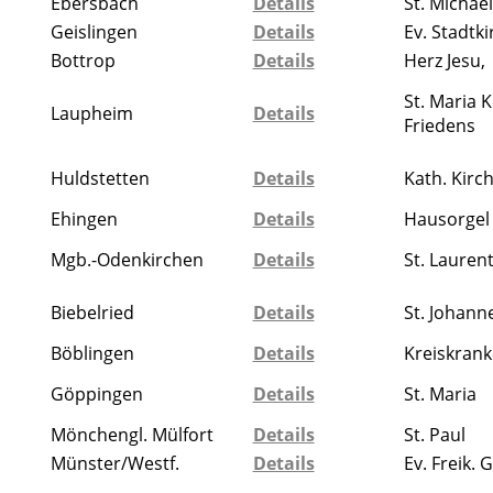
Ebersbach
Details
St. Michael
Geislingen
Details
Ev. Stadtki
Bottrop
Details
Herz Jesu,
St. Maria 
Laupheim
Details
Friedens
Huldstetten
Details
Kath. Kirc
Ehingen
Details
Hausorgel
Mgb.-Odenkirchen
Details
St. Lauren
Biebelried
Details
St. Johann
Böblingen
Details
Kreiskran
Göppingen
Details
St. Maria
Mönchengl. Mülfort
Details
St. Paul
Münster/Westf.
Details
Ev. Freik.