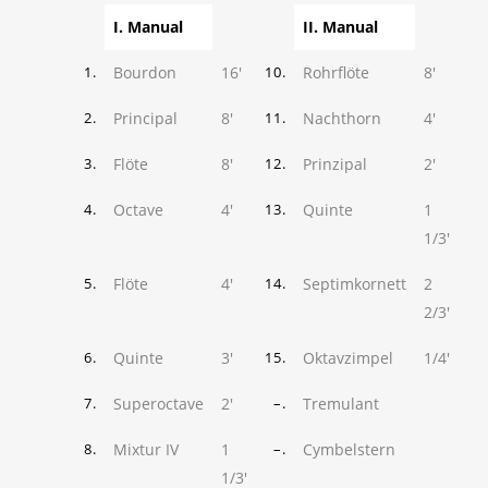
I. Manual
II. Manual
Bourdon
16'
Rohrflöte
8'
1.
10.
Principal
8'
Nachthorn
4'
2.
11.
Flöte
8'
Prinzipal
2'
3.
12.
Octave
4'
Quinte
1
4.
13.
1/3'
Flöte
4'
Septimkornett
2
5.
14.
2/3'
Quinte
3'
Oktavzimpel
1/4'
6.
15.
Superoctave
2'
Tremulant
7.
–.
Mixtur IV
1
Cymbelstern
8.
–.
1/3'