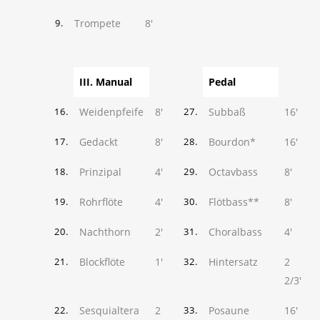
Trompete
8'
9.
III. Manual
Pedal
Weidenpfeife
8'
Subbaß
16'
16.
27.
Gedackt
8'
Bourdon*
16'
17.
28.
Prinzipal
4'
Octavbass
8'
18.
29.
Rohrflöte
4'
Flötbass**
8'
19.
30.
Nachthorn
2'
Choralbass
4'
20.
31.
Blockflöte
1'
Hintersatz
2
21.
32.
2/3'
Sesquialtera
2
Posaune
16'
22.
33.