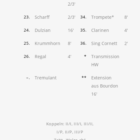
2/3'
Scharff
2/3'
Trompete*
8'
23.
34.
Dulzian
16'
Clarinen
4'
24.
35.
Krummhorn
8'
Sing Cornett
2'
25.
36.
Regal
4'
Transmission
26.
*
HW
Tremulant
Extension
–.
**
aus Bourdon
16'
Koppeln: II/I, III/I, III/II,
I/P, II/P, III/P