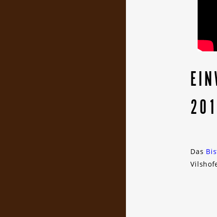
EIN
20
Das
Bi
Vilshof