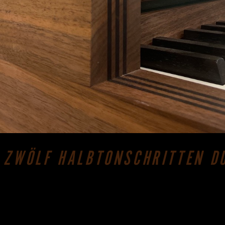
N ZWÖLF HALBTONSCHRITTEN D
lweihe Dezember Zwölf Monate lang stand die Orgel 2021 im
.S. Bach, der 1705 von Thüringen nach Lübeck wanderte, um 
e der ein oder andere gerne weite Strecken für Orgelkonzert