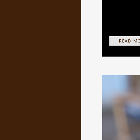
Aufgeräumt - 
Prospekt. Da
mittlerweile 
READ M