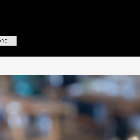
die Kunst der Konstruktion Oktober Der kleinste klingende T
hinter verbirgt sich der Kern des Instruments. In der Rensc
über 2000 Pfeifen Platz, im Instrument für Ravenstein-Merchi
ORE