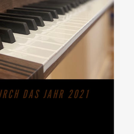
URCH DAS JAHR 2021
 musikalischen Mittelpunkt. Gleich dem
sein großes Vorbild D. Buxtehude an der Orgel
e in...