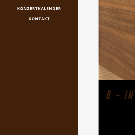
KONZERTKALENDER
KONTAKT
B – I
Baldige Orge
Organisten J
zu hören, wär