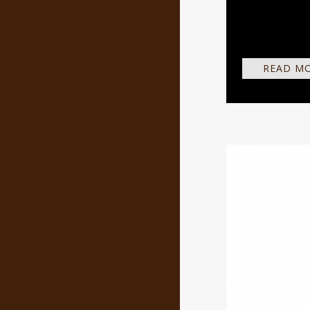
säuberlich ge
fordert...
READ M