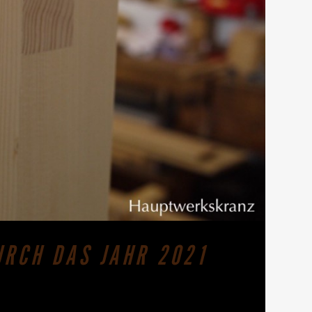
URCH DAS JAHR 2021
 im Orgelbau entscheidend die Qualität des
chen-, Linden- und Fichtenstämme fein