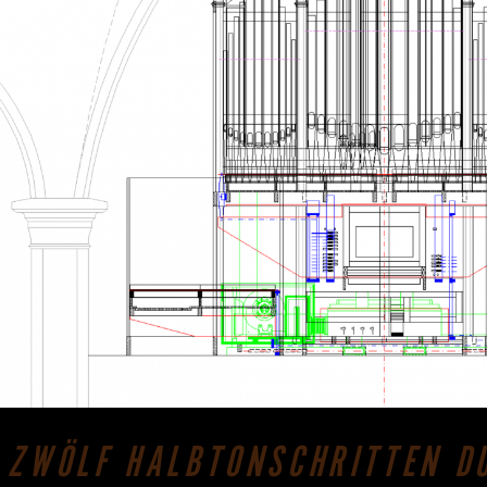
N ZWÖLF HALBTONSCHRITTEN D