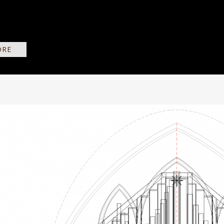
stapelt, trocknen über Jahre an der frischen Luft und warten
ORE