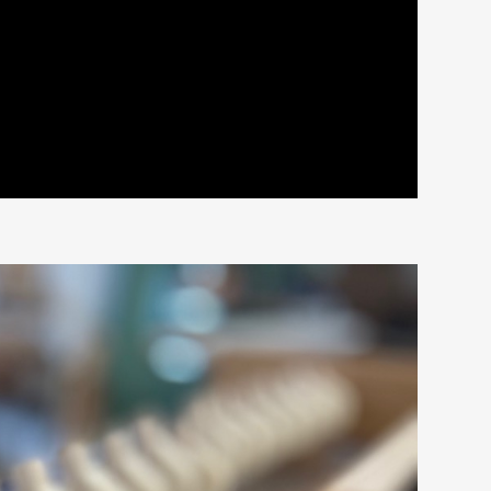
eil einer Orgel ist von außen sichtbar: Der
h-Orgel für Bad Mergentheim finden dort
ngen etwa halb so viele....