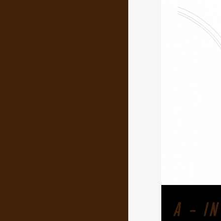
A – I