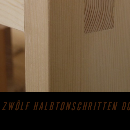
N ZWÖLF HALBTONSCHRITTEN D
tung vom Feinsten November Die Frage der Holzart bestimmt
. Rund um die Orgelbauwerkstatt Rensch lagern Eichen-, Bu