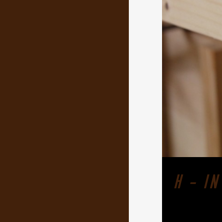
H – I
Holzverarbei
Instrumentes