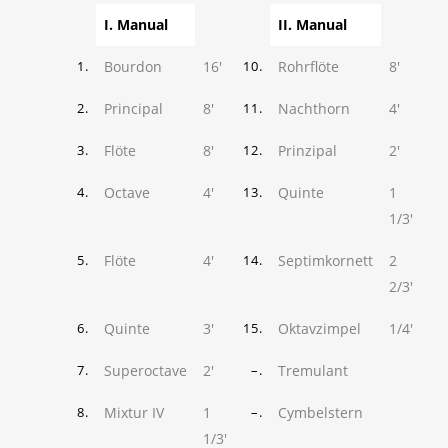
I. Manual
II. Manual
Bourdon
16'
Rohrflöte
8'
1.
10.
Principal
8'
Nachthorn
4'
2.
11.
Flöte
8'
Prinzipal
2'
3.
12.
Octave
4'
Quinte
1
4.
13.
1/3'
Flöte
4'
Septimkornett
2
5.
14.
2/3'
Quinte
3'
Oktavzimpel
1/4'
6.
15.
Superoctave
2'
Tremulant
7.
–.
Mixtur IV
1
Cymbelstern
8.
–.
1/3'