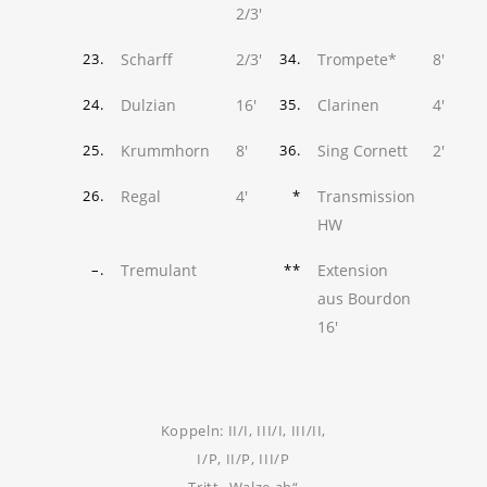
2/3'
Scharff
2/3'
Trompete*
8'
23.
34.
Dulzian
16'
Clarinen
4'
24.
35.
Krummhorn
8'
Sing Cornett
2'
25.
36.
Regal
4'
Transmission
26.
*
HW
Tremulant
Extension
–.
**
aus Bourdon
16'
Koppeln: II/I, III/I, III/II,
I/P, II/P, III/P