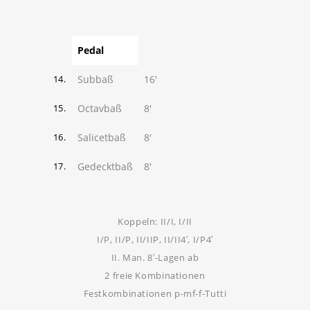
Pedal
Subbaß
16'
14.
Octavbaß
8'
15.
Salicetbaß
8'
16.
Gedecktbaß
8'
17.
Koppeln: II/I, I/II
I/P, II/P, II/IIP, II/II4′, I/P4′
II. Man. 8′-Lagen ab
2 freie Kombinationen
Festkombinationen p-mf-f-Tutti