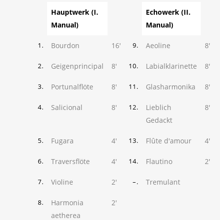
Hauptwerk (I.
Echowerk (II.
Manual)
Manual)
Bourdon
16'
Aeoline
8'
1.
9.
Geigenprincipal
8'
Labialklarinette
8'
2.
10.
Portunalflöte
8'
Glasharmonika
8'
3.
11.
Salicional
8'
Lieblich
8'
4.
12.
Gedackt
Fugara
4'
Flûte d'amour
4'
5.
13.
Traversflöte
4'
Flautino
2'
6.
14.
Violine
2'
Tremulant
7.
–.
Harmonia
2'
8.
aetherea