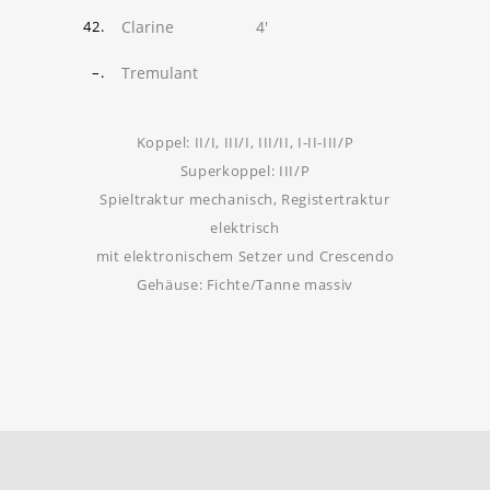
Clarine
4'
42.
Tremulant
–.
Koppel: II/I, III/I, III/II, I-II-III/P
Superkoppel: III/P
Spieltraktur mechanisch, Registertraktur
elektrisch
mit elektronischem Setzer und Crescendo
Gehäuse: Fichte/Tanne massiv