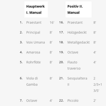
Hauptwerk
Positiv II.
I. Manual
Manual
Praestant
16'
Praestant
8'
1.
16.
Principal
8'
Holzgedeckt
8'
2.
17.
Voix Umana
8'
Metallgedackt
8'
3.
18.
Amarosa
8'
Octave
4'
4.
19.
Rohrflöte
8'
Flauto
4'
5.
20.
traverso
Viola di
8'
Sesquialtera
2
6.
21.
Gamba
II
2/3+1
3/5'
Octave
4'
Piccolo
2'
7.
22.