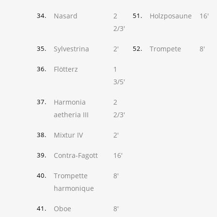
Nasard
2
Holzposaune
16'
34.
51.
2/3'
Sylvestrina
2'
Trompete
8'
35.
52.
Flötterz
1
36.
3/5'
Harmonia
2
37.
aetheria III
2/3'
Mixtur IV
2'
38.
Contra-Fagott
16'
39.
Trompette
8'
40.
harmonique
Oboe
8'
41.