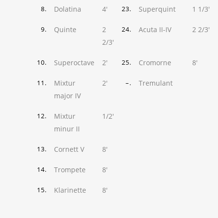
Dolatina
4'
Superquint
1 1/3'
8.
23.
Quinte
2
Acuta II-IV
2 2/3'
9.
24.
2/3'
Superoctave
2'
Cromorne
8'
10.
25.
Mixtur
2'
Tremulant
11.
–.
major IV
Mixtur
1/2'
12.
minur II
Cornett V
8'
13.
Trompete
8'
14.
Klarinette
8'
15.