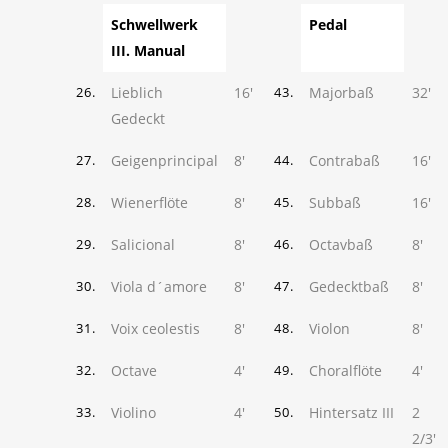
Schwellwerk
Pedal
III. Manual
Lieblich
16'
Majorbaß
32'
26.
43.
Gedeckt
Geigenprincipal
8'
Contrabaß
16'
27.
44.
Wienerflöte
8'
Subbaß
16'
28.
45.
Salicional
8'
Octavbaß
8'
29.
46.
Viola d´amore
8'
Gedecktbaß
8'
30.
47.
Voix ceolestis
8'
Violon
8'
31.
48.
Octave
4'
Choralflöte
4'
32.
49.
Violino
4'
Hintersatz III
2
33.
50.
2/3'