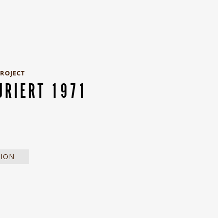
PROJECT
URIERT 1971
TION